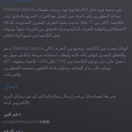
DeathByCaptcha هي منصة قوية لحل الكابتشا وواجهة برمجة تطبيقات
تساعد المطورين على أتمتة سير العمل مع التعرف السريع والدقيق على
الكابتشا. لأكثر من 17 عامًا، قدمت تقنية التعرف البصري المدعومة بالذكاء
الاصطناعي وأنظمة التعرف الذكية وشبكة التحقق من الخبراء حلولاً موثوقة
لحل الكابتشا في جميع أنحاء العالم.
تدعم DeathByCaptcha أنواعًا متعددة من الكابتشا، وتجمع بين التعرف الآلي
والتحقق البشري لتوفير دقة عالية وأوقات استجابة سريعة وتكامل سهل مع
API. احصل على حل موثوق للكابتشا من $1.39 لكل 1,000 كابتشا محلولة،
وتوفر على مدار الساعة، وحلول قابلة للتطوير مصممة للمطورين
والشركات.
اتصال
نحن هنا لمساعدتك! يرجى إرسال رسالة إلينا إلى أي من رسائل البريد
الإلكتروني أدناه:
دعم فني
com
دعم الدفع