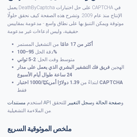
يعمل DeathByCaptcha على حل اختبارات CAPTCHA في
الإنتاج منذ عام 2009. وتشرح هذه الصفحة كيف نحقق حلولًا
موثوقة ويمكن التنبؤ بها على نطاق واسع - مدعومة بمقاييس
حقيقية، وليس ادعاءات غير مدعومة.
أكثر من 17 عامًا
من التشغيل المستمر
95–100%
دقة الحل
متوسط وقت الحل:
2-5 ثواني
الهجين
فريق فك التشفير البشري الذي يعمل على مدار
24 ساعة طوال أيام الأسبوع
1.39 دولارًا أمريكيًا/1000 اختبار CAPTCHA
ابتداءً من
فقط
و
صفحة الحالة
و
سجل التغيير
للتحقق
مستندات API
استخدم
من الملاءمة التشغيلية.
ملخص الموثوقية السريع