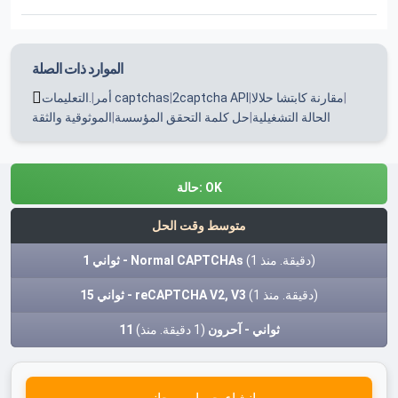
الموارد ذات الصلة
|
مقارنة كابتشا حلالا
|
2captcha API
|
أمر captchas
|
التعليمات.
الحالة التشغيلية
|
حل كلمة التحقق المؤسسة
|
الموثوقية والثقة
OK
حالة:
متوسط وقت الحل
(1 دقيقة. منذ)
1 ثواني - Normal CAPTCHAs
(1 دقيقة. منذ)
15 ثواني - reCAPTCHA V2, V3
11 ثواني - آحرون
(1 دقيقة. منذ)