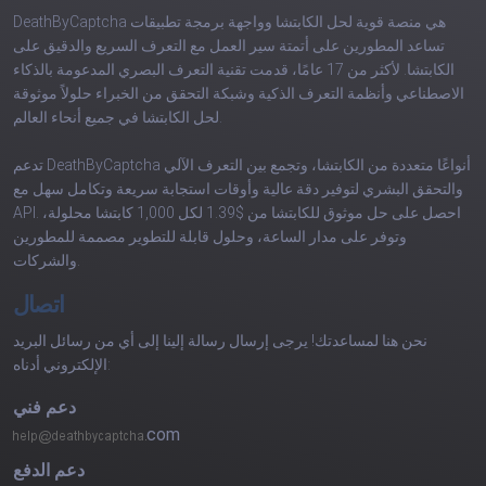
DeathByCaptcha هي منصة قوية لحل الكابتشا وواجهة برمجة تطبيقات
تساعد المطورين على أتمتة سير العمل مع التعرف السريع والدقيق على
الكابتشا. لأكثر من 17 عامًا، قدمت تقنية التعرف البصري المدعومة بالذكاء
الاصطناعي وأنظمة التعرف الذكية وشبكة التحقق من الخبراء حلولاً موثوقة
لحل الكابتشا في جميع أنحاء العالم.
تدعم DeathByCaptcha أنواعًا متعددة من الكابتشا، وتجمع بين التعرف الآلي
والتحقق البشري لتوفير دقة عالية وأوقات استجابة سريعة وتكامل سهل مع
API. احصل على حل موثوق للكابتشا من $1.39 لكل 1,000 كابتشا محلولة،
وتوفر على مدار الساعة، وحلول قابلة للتطوير مصممة للمطورين
والشركات.
اتصال
نحن هنا لمساعدتك! يرجى إرسال رسالة إلينا إلى أي من رسائل البريد
الإلكتروني أدناه:
دعم فني
com
دعم الدفع