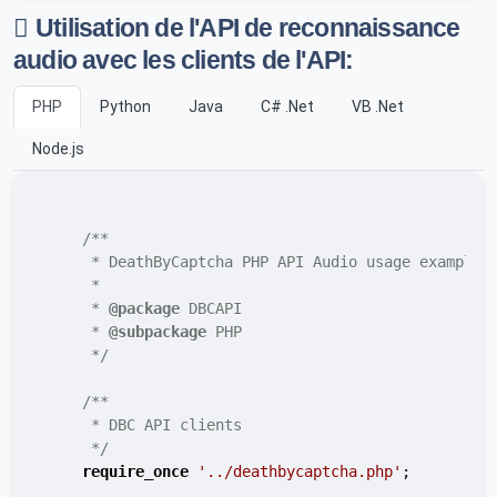
Utilisation de l'API de reconnaissance
audio avec les clients de l'API:
PHP
Python
Java
C# .Net
VB .Net
Node.js
/**

     * DeathByCaptcha PHP API Audio usage example

     *

     * 
@package
 DBCAPI

     * 
@subpackage
 PHP

     */
/**

     * DBC API clients

     */
require_once
'../deathbycaptcha.php'
;
