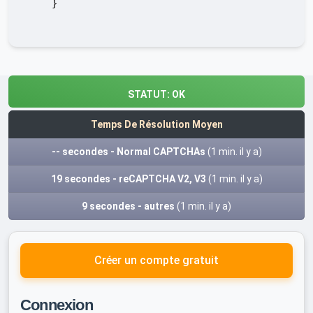
    }

STATUT:
OK
Temps De Résolution Moyen
-- secondes - Normal CAPTCHAs
(1 min. il y a)
19 secondes - reCAPTCHA V2, V3
(1 min. il y a)
9 secondes - autres
(1 min. il y a)
Créer un compte gratuit
Connexion