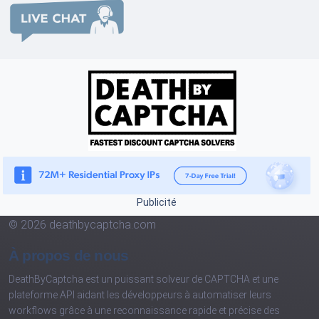
Publicité
© 2026 deathbycaptcha.com
À propos de nous
DeathByCaptcha est un puissant solveur de CAPTCHA et une
plateforme API aidant les développeurs à automatiser leurs
workflows grâce à une reconnaissance rapide et précise des