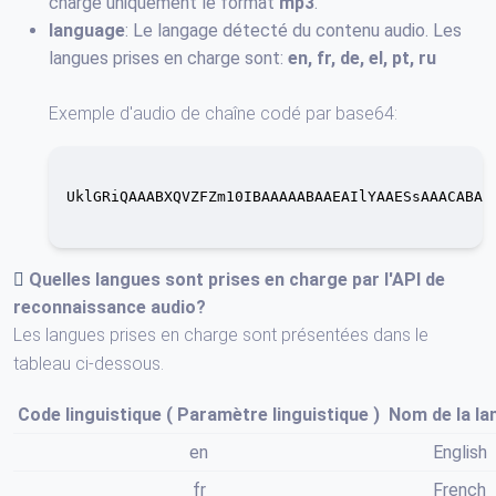
charge uniquement le format
mp3
.
language
: Le langage détecté du contenu audio. Les
langues prises en charge sont:
en, fr, de, el, pt, ru
Exemple d'audio de chaîne codé par base64:
UklGRiQAAABXQVZFZm10IBAAAAABAAEAIlYAAESsAAACABAAZ
Quelles langues sont prises en charge par
l'API de
reconnaissance audio
?
Les langues prises en charge sont présentées dans le
tableau ci-dessous.
Code linguistique (
Paramètre linguistique
)
Nom de la la
en
English
fr
French