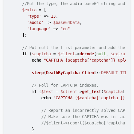
//Put the type, the audio base64 string and th
$extra
 = [

'type'
 => 
13
,

'audio'
 => 
$base64Data
,

'language'
 => 
"en"
    ];

// Put null the first parameter and add the ex
if
 (
$captcha
 = 
$client
->
decode
(
null
, 
$extra
)) {
echo
"CAPTCHA 
{$captcha['captcha']}
 upload
sleep
(
DeathByCaptcha_Client
::
DEFAULT_TIMEO
// Poll for CAPTCHA indexes:
if
 (
$text
 = 
$client
->
get_text
(
$captcha
[
'ca
echo
"CAPTCHA 
{$captcha['captcha']}
 so
// Report an incorrectly solved CAPTCH
// Make sure the CAPTCHA was in fact i
//$client->report($captcha['captcha'])
        }
