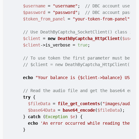
$username
 = 
"username"
;  
// DBC account userna
$password
 = 
"password"
;  
// DBC account passwo
$token_from_panel
 = 
"your-token-from-panel"
;  
// Use DeathByCaptcha_SocketClient() class if 
$client
 = 
new
DeathByCaptcha_HttpClient
(
$usern
$client
->is_verbose = 
true
;

// To use token the first parameter must be au
// $client = new DeathByCaptcha_HttpClient("au
echo
"Your balance is 
{$client->balance}
 US ce
// Read the audio file and get the base64 enco
try
 {

$fileData
 = 
file_get_contents
(
"images/audio.
$base64Data
 = 
base64_encode
(
$fileData
);

    } 
catch
 (
Exception
$e
) {

echo
'An error occurred while reading the fi
    }
