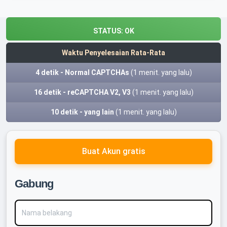
STATUS:
OK
Waktu Penyelesaian Rata-Rata
4 detik - Normal CAPTCHAs
(1 menit. yang lalu)
16 detik - reCAPTCHA V2, V3
(1 menit. yang lalu)
10 detik - yang lain
(1 menit. yang lalu)
Buat Akun gratis
Gabung
Nama belakang