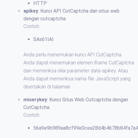
HTTP
apikey
: Kunci API CutCaptcha dari situs web
dengan cutcaptcha.
Contoh:
SAs61IAI
Anda perlu menemukan kunci API CutCaptcha.
Anda dapat menemukan elemen iframe CutCaptcha
dan memeriksa nilai parameter data-apikey. Atau
Anda dapat memeriksa nama file JavaScript yang
disertakan di halaman.
miserykey
: Kunci Situs Web Cutcaptcha dengan
CutCaptcha.
Contoh:
56a9e9b989aa8cf99e0cea28d4b4678b84fa7a