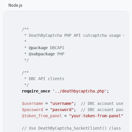
Node.js
/**

     * DeathByCaptcha PHP API cutcaptcha usage exam
     *

     * 
@package
 DBCAPI

     * 
@subpackage
 PHP

     */
/**

     * DBC API clients

     */
require_once
'../deathbycaptcha.php'
;

$username
 = 
"username"
;  
// DBC account userna
$password
 = 
"password"
;  
// DBC account passwo
$token_from_panel
 = 
"your-token-from-panel"
;  
// Use DeathByCaptcha_SocketClient() class if 