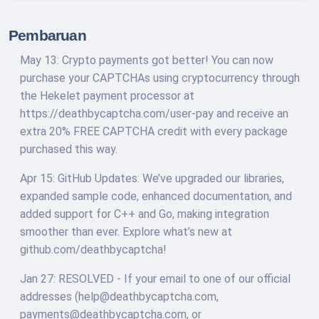
Pembaruan
May 13: Crypto payments got better! You can now
purchase your CAPTCHAs using cryptocurrency through
the Hekelet payment processor at
https://deathbycaptcha.com/user-pay and receive an
extra 20% FREE CAPTCHA credit with every package
purchased this way.
Apr 15: GitHub Updates: We’ve upgraded our libraries,
expanded sample code, enhanced documentation, and
added support for C++ and Go, making integration
smoother than ever. Explore what’s new at
github.com/deathbycaptcha!
Jan 27: RESOLVED - If your email to one of our official
addresses (help@deathbycaptcha.com,
payments@deathbycaptcha.com, or