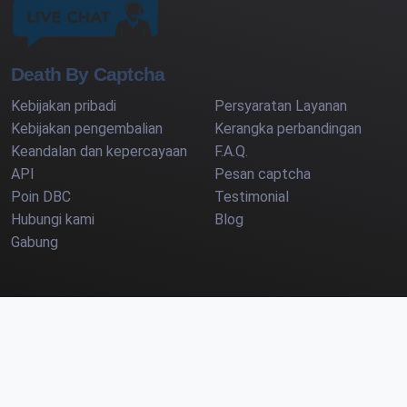
Death By Captcha
Kebijakan pribadi
Persyaratan Layanan
Kebijakan pengembalian
Kerangka perbandingan
Keandalan dan kepercayaan
F.A.Q.
API
Pesan captcha
Poin DBC
Testimonial
Hubungi kami
Blog
Gabung