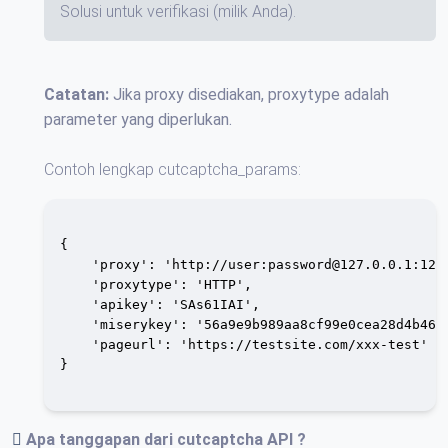
Solusi untuk verifikasi (milik Anda).
Catatan:
Jika proxy disediakan, proxytype adalah
parameter yang diperlukan.
Contoh lengkap cutcaptcha_params:
{

    'proxy': 'http://user:password@127.0.0.1:1234
    'proxytype': 'HTTP',

    'apikey': 'SAs61IAI',

    'miserykey': '56a9e9b989aa8cf99e0cea28d4b4678
    'pageurl': 'https://testsite.com/xxx-test'

}

Apa tanggapan dari
cutcaptcha API
?