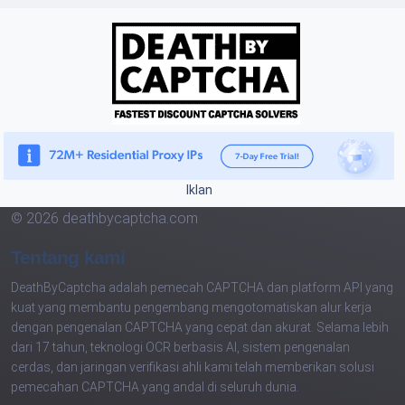
Iklan
© 2026 deathbycaptcha.com
Tentang kami
DeathByCaptcha adalah pemecah CAPTCHA dan platform API yang
kuat yang membantu pengembang mengotomatiskan alur kerja
dengan pengenalan CAPTCHA yang cepat dan akurat. Selama lebih
dari 17 tahun, teknologi OCR berbasis AI, sistem pengenalan
cerdas, dan jaringan verifikasi ahli kami telah memberikan solusi
pemecahan CAPTCHA yang andal di seluruh dunia.