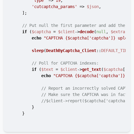
'type'
 => 
19
,

'cutcaptcha_params'
 => 
$json
,

    ];

// Put null the first parameter and add the ex
if
 (
$captcha
 = 
$client
->
decode
(
null
, 
$extra
)) {
echo
"CAPTCHA 
{$captcha['captcha']}
 upload
sleep
(
DeathByCaptcha_Client
::
DEFAULT_TIMEO
// Poll for CAPTCHA indexes:
if
 (
$text
 = 
$client
->
get_text
(
$captcha
[
'ca
echo
"CAPTCHA 
{$captcha['captcha']}
 so
// Report an incorrectly solved CAPTCH
// Make sure the CAPTCHA was in fact i
//$client->report($captcha['captcha'])
        }

    }
