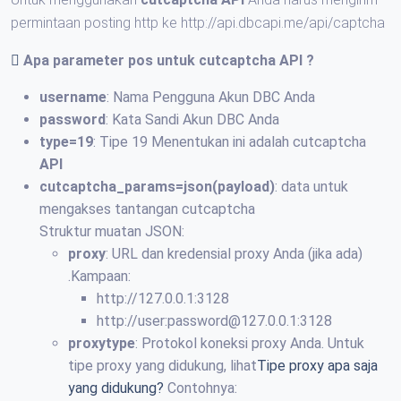
permintaan posting http ke http://api.dbcapi.me/api/captcha
Apa parameter pos untuk
cutcaptcha API
?
username
: Nama Pengguna Akun DBC Anda
password
: Kata Sandi Akun DBC Anda
type=19
: Tipe 19 Menentukan ini adalah cutcaptcha
API
cutcaptcha_params=json(payload)
: data untuk
mengakses tantangan cutcaptcha
Struktur muatan JSON:
proxy
: URL dan kredensial proxy Anda (jika ada)
.Kampaan:
http://127.0.0.1:3128
http://user:password@127.0.0.1:3128
proxytype
: Protokol koneksi proxy Anda. Untuk
tipe proxy yang didukung, lihat
Tipe proxy apa saja
yang didukung?
Contohnya: