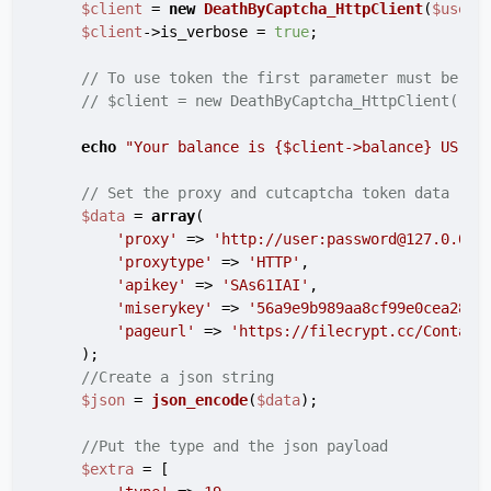
$client
 = 
new
DeathByCaptcha_HttpClient
(
$usern
$client
->is_verbose = 
true
;

// To use token the first parameter must be au
// $client = new DeathByCaptcha_HttpClient("au
echo
"Your balance is 
{$client->balance}
 US ce
// Set the proxy and cutcaptcha token data
$data
 = 
array
(

'proxy'
 => 
'http://user:password@127.0.0.1
'proxytype'
 => 
'HTTP'
,

'apikey'
 => 
'SAs61IAI'
,

'miserykey'
 => 
'56a9e9b989aa8cf99e0cea28d4
'pageurl'
 => 
'https://filecrypt.cc/Contact
    );

//Create a json string
$json
 = 
json_encode
(
$data
);

//Put the type and the json payload
$extra
 = [
